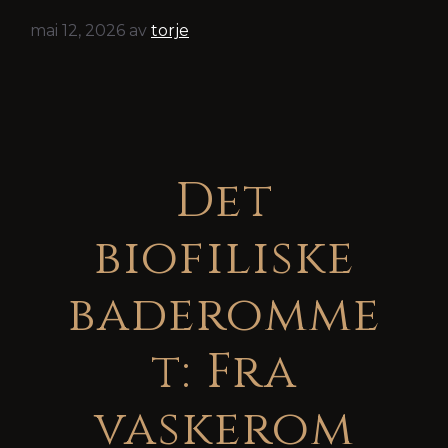
mai 12, 2026
av
torje
Det
biofiliske
baderomme
t: Fra
vaskerom