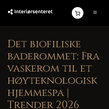
Hopp
til
MENY
innhold
Det biofiliske
baderommet: Fra
vaskerom til et
høyteknologisk
hjemmespa |
Trender 2026