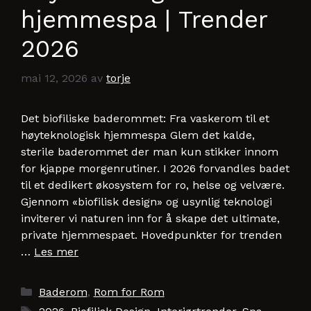
hjemmespa | Trender
2026
mai 12, 2026
av
torje
Det biofiliske baderommet: Fra vaskerom til et
høyteknologisk hjemmespa Glem det kalde,
sterile baderommet der man kun stikker innom
for kjappe morgenrutiner. I 2026 forvandles badet
til et dedikert økosystem for ro, helse og velvære.
Gjennom «biofilisk design» og usynlig teknologi
inviterer vi naturen inn for å skape det ultimate,
private hjemmespaet. Hovedpunkter for trenden
…
Les mer
Kategorier
Baderom
,
Rom for Rom
Stikkord