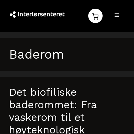
Hopp
til
MENY
innhold
Baderom
Det biofiliske
baderommet: Fra
vaskerom til et
høyteknologisk