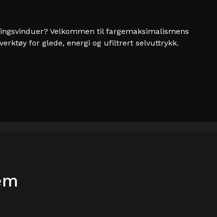
illingsvinduer? Velkommen til fargemaksimalismens
rktøy for glede, energi og ufiltrert selvuttrykk.
jem