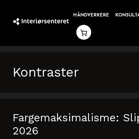
Hopp
til
HÅNDVERKERE
KONSULT
innhold
Kontraster
Fargemaksimalisme: Slip
2026