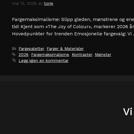
mai 12, 2026
av
torje
Fargemaksimalisme: Slipp gleden, mønstrene og energ
tid! Kjent som «The Joy of Colour», markerer 2026 åre
Hovedpunkter for trenden Emosjonelle fargevalg: Vi
Kategorier
Fargepaletter
,
Farger & Materialer
Stikkord
2026
,
Fargemaksimalisme
,
Kontraster
,
Mønster
Legg igjen en kommentar
Vi