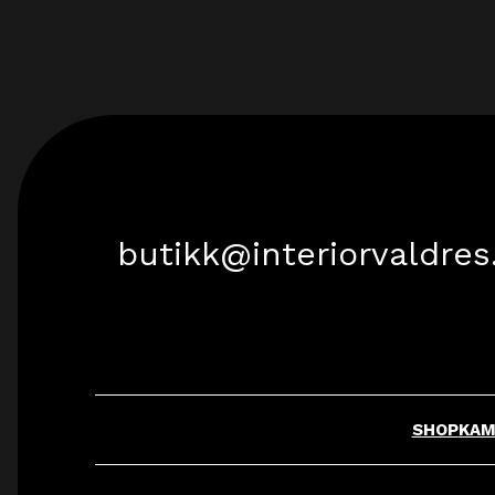
butikk@interiorvaldres
SHOP
KAM