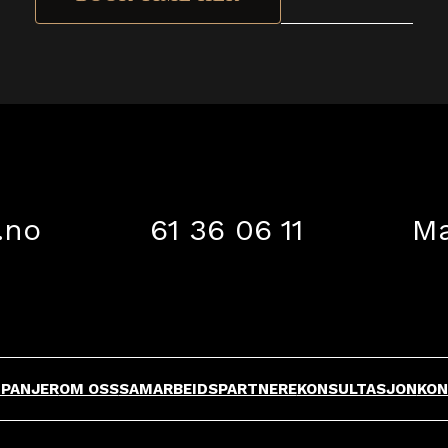
.no
61 36 06 11
Ma
PANJER
OM OSS
SAMARBEIDSPARTNERE
KONSULTASJON
KON