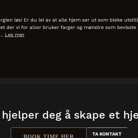
ien løs! Er du lei av at alle hjem ser ut som bleke utst
t der vi for alvor bruker farger og mønstre som bevisste ve
 …
Les mer
 hjelper deg å skape et h
TA KONTAKT
BOOK TIME HER