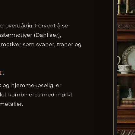
 og overdådig. Forvent å se
termotiver (Dahliaer),
emotiver som svaner, traner og
t:
k og hjemmekoselig, er
r det kombineres med mørkt
metaller.