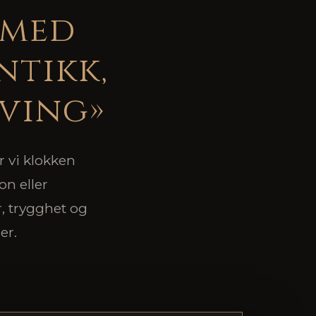
 med
ntikk,
iving»
 vi klokken
on eller
r, trygghet og
er.