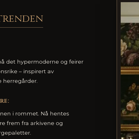
trenden
 på det hypermoderne og feirer
onsrike – inspirert av
 herregårder.
re:
ernen i rommet. Nå hentes
e frem fra arkivene og
gepaletter.