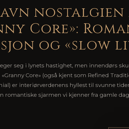
avn nostalgien
ny Core»: Roma
sjon og «slow l
eger seg i lynets hastighet, men innendørs skur
. «Granny Core» (også kjent som Refined Traditi
al) er interiørverdenens hyllest til svunne tide
n romantiske sjarmen vi kjenner fra gamle dag