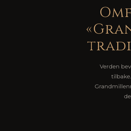
Omf
«Gran
tradi
Verden bev
tilbake
Grandmillenni
de