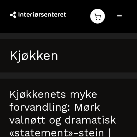
Hopp
til
MENY
innhold
Kjøkken
Kjøkkenets myke
forvandling: Mørk
valnøtt og dramatisk
«statement»-stein |