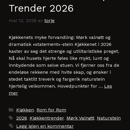
Trender 2026
mai 12, 2026
av
torje
Kjøkkenets myke forvandling: Mørk valnøtt og
dramatisk «statement»-stein Kjøkkenet i 2026
kaster av seg det strenge og utilitaristiske preget.
Nå skal husets hjerte føles like mykt, lunt og
innbydende som selve stuen. Vi fjerner oss fra de
endeløse rekkene med hvite skap, og ønsker i
stedet taktilt treverk og fargerik naturstein
hjertelig velkommen. Hovedpunkter for …
Les
mer
Kategorier
Kjøkken
,
Rom for Rom
Stikkord
2026
,
Kjøkkentrender
,
Mørk Valnøtt
,
Naturstein
Legg igjen en kommentar