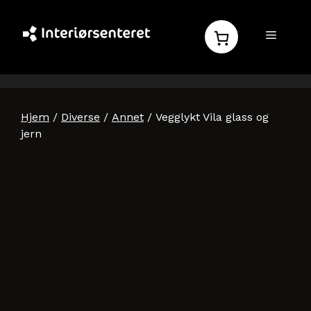
Hopp
til
MENY
innhold
Hjem
/
Diverse
/
Annet
/ Vegglykt Vila glass og
jern