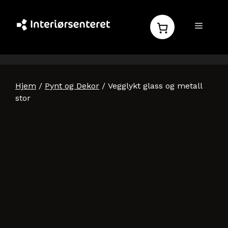
Hopp
til
MENY
innhold
Hjem
/
Pynt og Dekor
/ Vegglykt glass og metall
stor