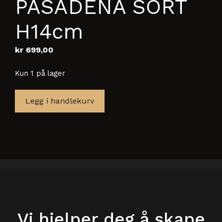
PASADENA SORT
H14cm
kr
699,00
Kun 1 på lager
VEGGLAMPE
Legg i handlekurv
PASADENA
SORT
H14cm
antall
Vi hjelper deg å skape