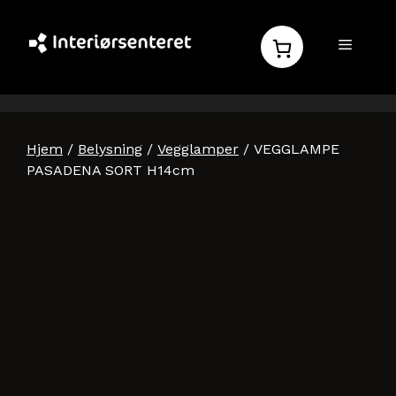
Hopp
til
MENY
innhold
Hjem
/
Belysning
/
Vegglamper
/ VEGGLAMPE
PASADENA SORT H14cm