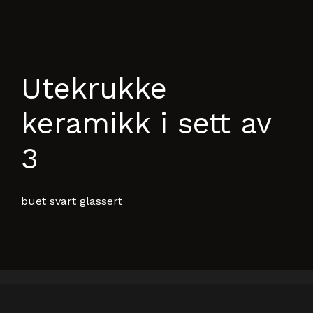
Utekrukke
keramikk i sett av
3
buet svart glassert