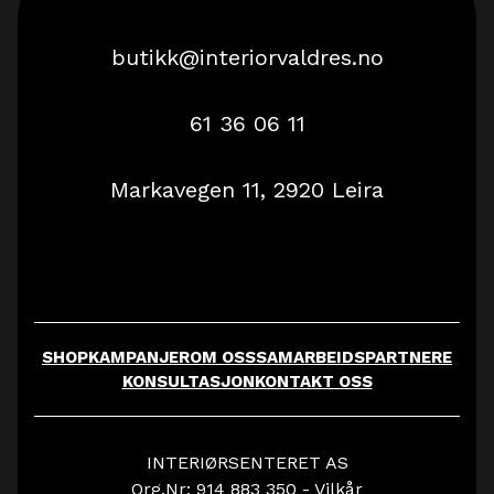
butikk@interiorvaldres.no
61 36 06 11
Markavegen 11, 2920 Leira
SHOP
KAMPANJER
OM OSS
SAMARBEIDSPARTNERE
KONSULTASJON
KONTAKT OSS
INTERIØRSENTERET AS
Org.Nr: 914 883 350 -
Vilkår