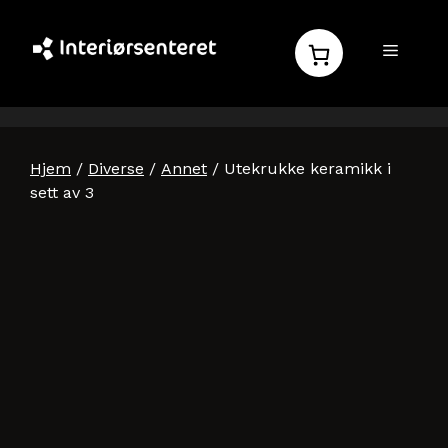
Hopp
til
MENY
innhold
Hjem
/
Diverse
/
Annet
/ Utekrukke keramikk i
sett av 3