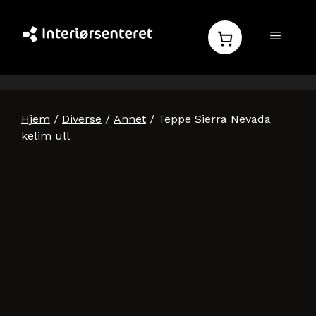
Hopp
til
MENY
innhold
Hjem
/
Diverse
/
Annet
/ Teppe Sierra Nevada
kelim ull