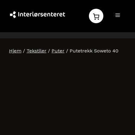
Hopp
til
MENY
innhold
Hjem
/
Tekstiler
/
Puter
/ Putetrekk Soweto 40