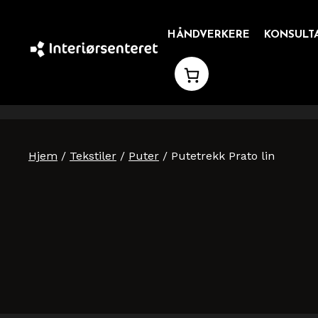
Hopp
til
HÅNDVERKERE
KONSULT
innhold
Hjem
/
Tekstiler
/
Puter
/ Putetrekk Prato lin