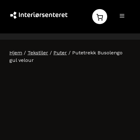
Hopp
til
MENY
innhold
Hjem
/
Tekstiler
/
Puter
/ Putetrekk Busolengo
gul velour