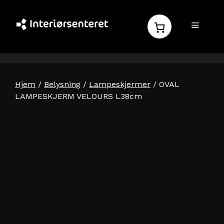
Hopp
til
MENY
innhold
Hjem
/
Belysning
/
Lampeskjermer
/ OVAL
LAMPESKJERM VELOURS L38cm