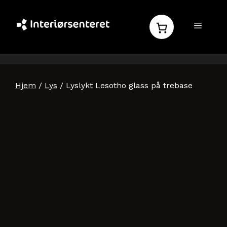
Hopp
til
MENY
innhold
Hjem
/
Lys
/ Lyslykt Lesotho glass på trebase