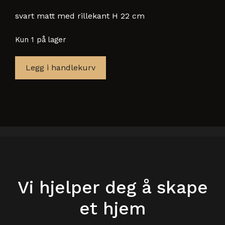
svart matt med rillekant H 22 cm
Kun 1 på lager
Lyslykt
Legg i handlekurv
Lesotho
glass
på
trebase
antall
Vi hjelper deg å skape
et hjem