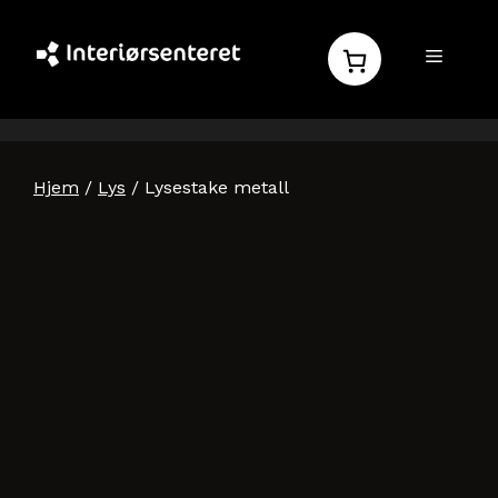
Hopp
til
MENY
innhold
Hjem
/
Lys
/ Lysestake metall