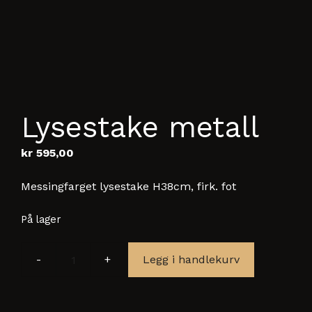
Lysestake metall
kr
595,00
Messingfarget lysestake H38cm, firk. fot
På lager
Legg i handlekurv
Lysestake
metall
antall