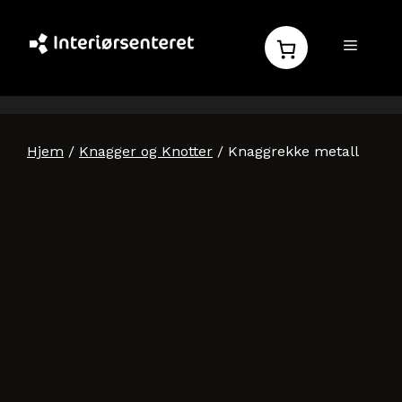
Hopp
til
MENY
innhold
Hjem
/
Knagger og Knotter
/ Knaggrekke metall