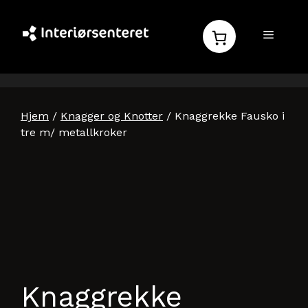
Hopp
til
MENY
innhold
Hjem
/
Knagger og Knotter
/ Knaggrekke Fausko i
tre m/ metallkroker
Knaggrekke