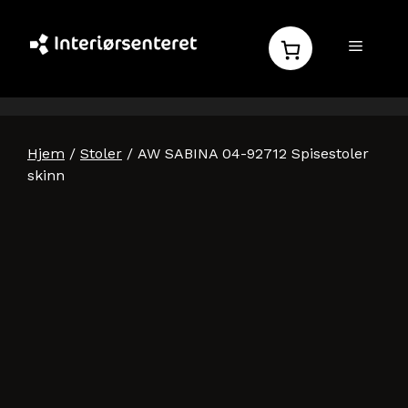
Hopp
til
MENY
innhold
Hjem
/
Stoler
/ AW SABINA 04-92712 Spisestoler
skinn