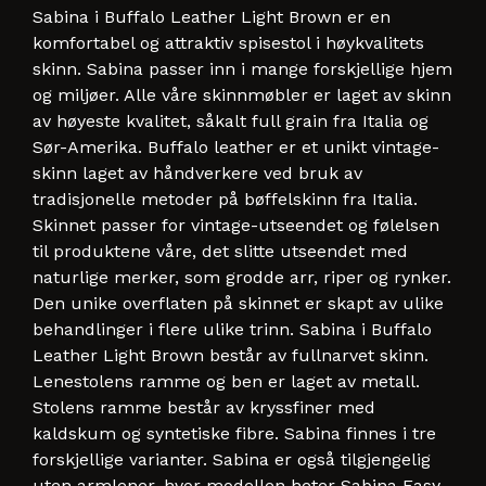
Sabina i Buffalo Leather Light Brown er en
komfortabel og attraktiv spisestol i høykvalitets
skinn. Sabina passer inn i mange forskjellige hjem
og miljøer. Alle våre skinnmøbler er laget av skinn
av høyeste kvalitet, såkalt full grain fra Italia og
Sør-Amerika. Buffalo leather er et unikt vintage-
skinn laget av håndverkere ved bruk av
tradisjonelle metoder på bøffelskinn fra Italia.
Skinnet passer for vintage-utseendet og følelsen
til produktene våre, det slitte utseendet med
naturlige merker, som grodde arr, riper og rynker.
Den unike overflaten på skinnet er skapt av ulike
behandlinger i flere ulike trinn. Sabina i Buffalo
Leather Light Brown består av fullnarvet skinn.
Lenestolens ramme og ben er laget av metall.
Stolens ramme består av kryssfiner med
kaldskum og syntetiske fibre. Sabina finnes i tre
forskjellige varianter. Sabina er også tilgjengelig
uten armlener, hvor modellen heter Sabina Easy.