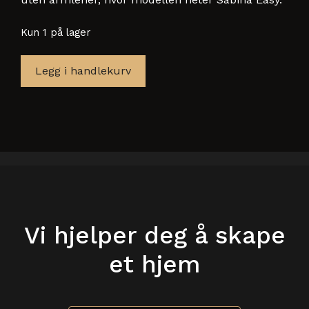
Kun 1 på lager
AW
Legg i handlekurv
SABINA
04-
92712
Spisestoler
skinn
antall
Vi hjelper deg å skape
et hjem