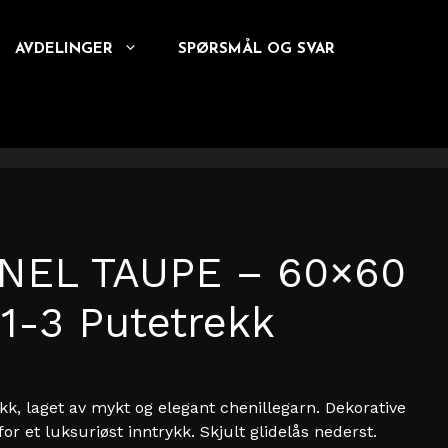
AVDELINGER
SPØRSMÅL OG SVAR
NEL TAUPE – 60×60
1-3 Putetrekk
k, laget av mykt og elegant chenillegarn. Dekorative
r et luksuriøst inntrykk. Skjult glidelås nederst.