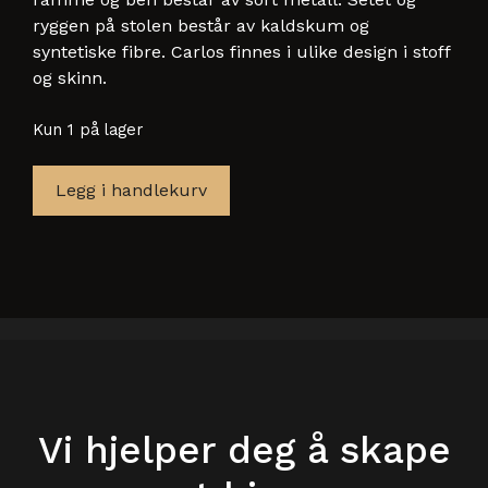
ryggen på stolen består av kaldskum og
syntetiske fibre. Carlos finnes i ulike design i stoff
og skinn.
Kun 1 på lager
AW
Legg i handlekurv
CARLOS
04-
95619
Spisestoler
skinn
antall
Vi hjelper deg å skape