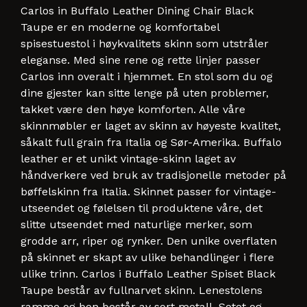
Carlos in Buffalo Leather Dining Chair Black
Taupe er en moderne og komfortabel
spisestuestol i høykvalitets skinn som utstråler
eleganse. Med sine rene og rette linjer passer
Carlos inn overalt i hjemmet. En stol som du og
dine gjester kan sitte lenge på uten problemer,
takket være den høye komforten. Alle våre
skinnmøbler er laget av skinn av høyeste kvalitet,
såkalt full grain fra Italia og Sør-Amerika. Buffalo
leather er et unikt vintage-skinn laget av
håndverkere ved bruk av tradisjonelle metoder på
bøffelskinn fra Italia. Skinnet passer for vintage-
utseendet og følelsen til produktene våre, det
slitte utseendet med naturlige merker, som
grodde arr, riper og rynker. Den unike overflaten
på skinnet er skapt av ulike behandlinger i flere
ulike trinn. Carlos i Buffalo Leather Spiset Black
Taupe består av fullnarvet skinn. Lenestolens
ramme og ben består av sort metall. Setet og