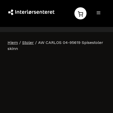
Hopp
til
MENY
innhold
Hjem
/
Stoler
/ AW CARLOS 04-95619 Spisestoler
skinn