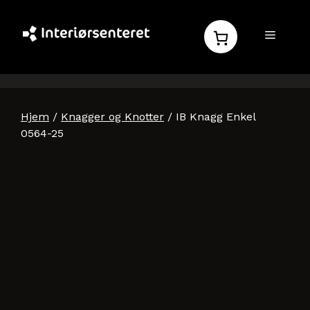
Hopp
til
MENY
innhold
Hjem
/
Knagger og Knotter
/ IB Knagg Enkel
0564-25