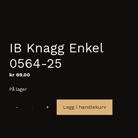
IB Knagg Enkel
0564-25
kr
69,00
På lager
Legg i handlekurv
IB
Knagg
Enkel
0564-