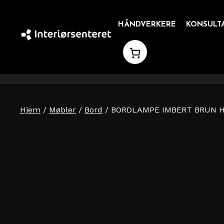
Hopp
til
HÅNDVERKERE
KONSULT
innhold
Hjem
/
Møbler
/
Bord
/ BORDLAMPE IMBERT BRUN 