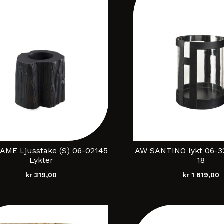
AME Ljusstake (S) 06-02145
AW SANTINO lykt 06-3
Lykter
18
kr
319,00
kr
1 619,00