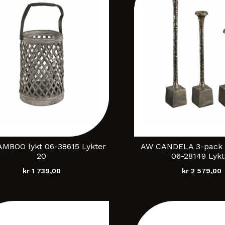
MBOO lykt 06-38615 Lykter
AW CANDELA 3-pack l
20
06-28149 Lykt
kr
1 739,00
kr
2 579,00