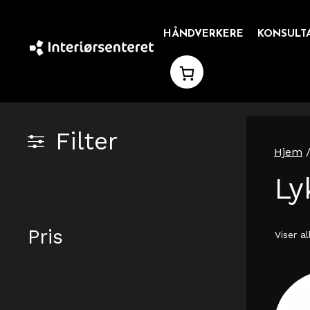
Hopp
til
HÅNDVERKERE
KONSULT
innhold
Filter
Hjem
/
Ly
Pris
Viser al