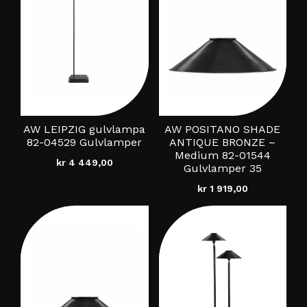
AW LEIPZIG gulvlampa
AW POSITANO SHADE
82-04529 Gulvlamper
ANTIQUE BRONZE –
Medium 82-01544
kr
4 449,00
Gulvlamper 35
kr
1 919,00