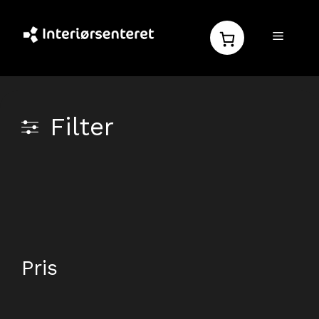
Hopp
til
MENY
innhold
Filter
Pris