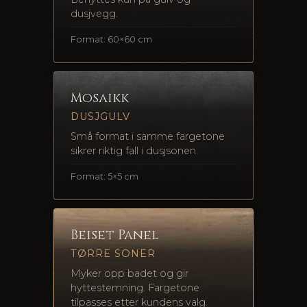
dusjvegg.
Format: 60×60 cm
Mosaikk
DUSJGULV
Små format i samme fargetone
sikrer riktig fall i dusjsonen.
Format: 5×5 cm
Beiset Panel
TØRRE SONER
Myker opp badet og gir
hyttestemning. Fargetone
tilpasses etter kundens valg.