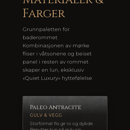
Farger
Grunnpaletten for
baderommet.
Kombinasjonen av mørke
fliser i våtsonene og beiset
panel i resten av rommet
skaper en lun, eksklusiv
«Quiet Luxury» hyttefølelse.
Paleo Antracite
GULV & VEGG
Storformat flis gir ro og dybde.
Benyttes kun på gulv og