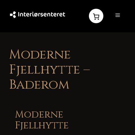
Hopp
til
MENY
innhold
Moderne
Fjellhytte –
Baderom
Moderne
Fjellhytte